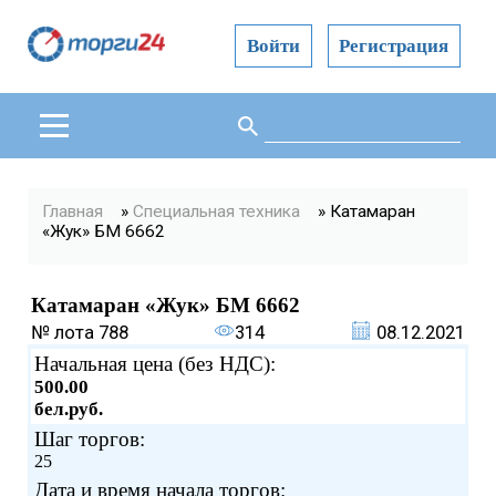
Войти
Регистрация
Поиск
Форма поиска
Вы здесь
Главная
»
Специальная техника
» Катамаран
«Жук» БМ 6662
Катамаран «Жук» БМ 6662
№ лота
788
314
08.12.2021
Начальная цена (без НДС):
500.00
бел.руб.
Шаг торгов:
25
Дата и время начала торгов: